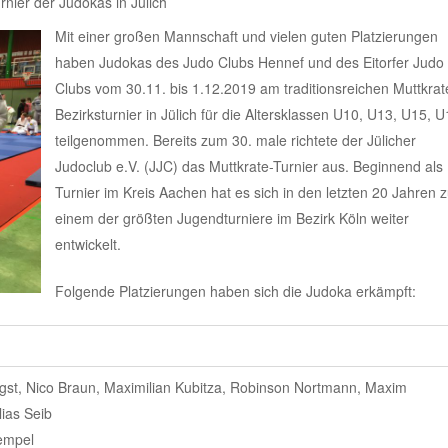
rnier der Judokas in Jülich
Mit einer großen Mannschaft und vielen guten Platzierungen
haben Judokas des Judo Clubs Hennef und des Eitorfer Judo
Clubs vom 30.11. bis 1.12.2019 am traditionsreichen Muttkrat
Bezirksturnier in Jülich für die Altersklassen U10, U13, U15, 
teilgenommen. Bereits zum 30. male richtete der Jülicher
Judoclub e.V. (JJC) das Muttkrate-Turnier aus. Beginnend als
Turnier im Kreis Aachen hat es sich in den letzten 20 Jahren 
einem der größten Jugendturniere im Bezirk Köln weiter
entwickelt.
Folgende Platzierungen haben sich die Judoka erkämpft:
ugst, Nico Braun, Maximilian Kubitza, Robinson Nortmann, Maxim
lias Seib
empel