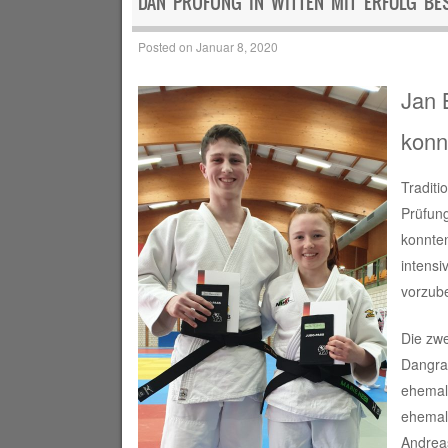
DAN PRÜFUNG IN WITTEN MIT ERFOLG BE
Posted on
Januar 8, 2020
Jan 
konn
Tradit
Prüfung
konnte
intensi
vorzube
Die zwe
Dangra
ehemal
ehemali
Andrea