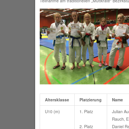
Teilnahme am traditionellen „Muttkrate“ Bezirkstu
Altersklasse
Platzierung
Name
U10 (m)
1. Platz
Julian A
Rauch, E
2. Platz
Daniel R