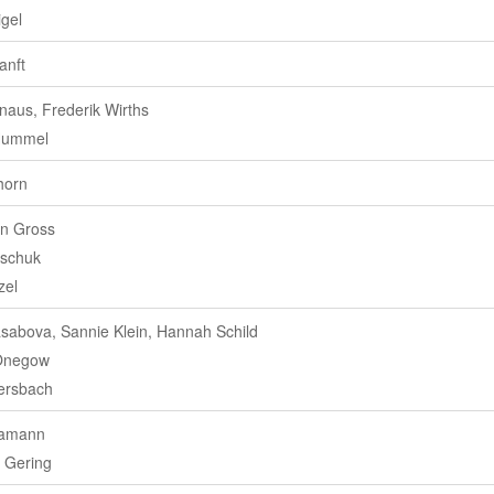
gel
anft
naus, Frederik Wirths
Hummel
horn
an Gross
tschuk
zel
sabova, Sannie Klein, Hannah Schild
 Onegow
ersbach
Hamann
n Gering