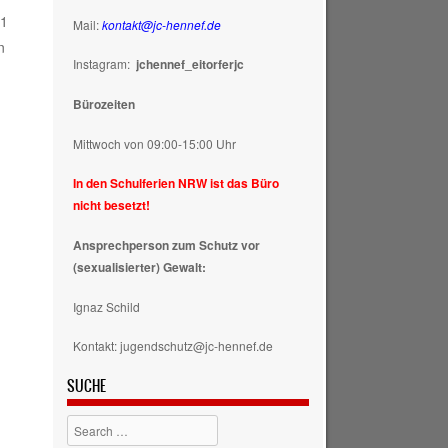
21
Mail:
kontakt@jc-hennef.de
n
Instagram:
jchennef_eitorferjc
Bürozeiten
Mittwoch von 09:00-15:00 Uhr
In den Schulferien NRW ist das Büro
nicht besetzt!
Ansprechperson zum Schutz vor
(sexualisierter) Gewalt:
Ignaz Schild
Kontakt: jugendschutz@jc-hennef.de
SUCHE
Search