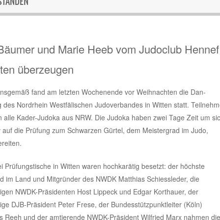
STANDEN
Bäumer und Marie Heeb vom Judoclub Hennef
ten überzeugen
ionsgemäß fand am letzten Wochenende vor Weihnachten die Dan-
 des Nordrhein Westfälischen Judoverbandes in Witten statt. Teilneh
n alle Kader-Judoka aus NRW. Die Judoka haben zwei Tage Zeit um si
v auf die Prüfung zum Schwarzen Gürtel, dem Meistergrad im Judo,
reiten.
i Prüfungstische in Witten waren hochkarätig besetzt: der höchste
d im Land und Mitgründer des NWDK Matthias Schiessleder, die
igen NWDK-Präsidenten Host Lippeck und Edgar Korthauer, der
ge DJB-Präsident Peter Frese, der Bundesstützpunktleiter (Köln)
s Reeh und der amtierende NWDK-Präsident Wilfried Marx nahmen di