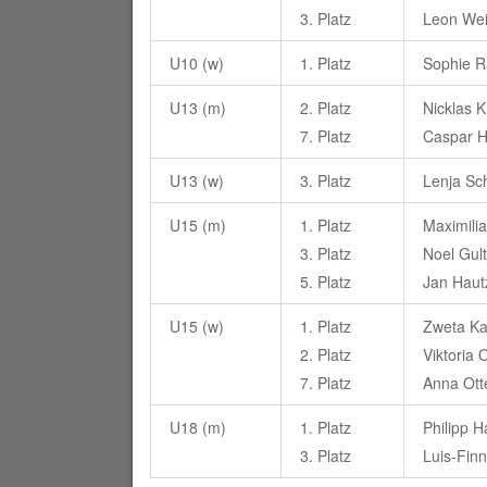
3. Platz
Leon Wei
U10 (w)
1. Platz
Sophie R
U13 (m)
2. Platz
Nicklas K
7. Platz
Caspar 
U13 (w)
3. Platz
Lenja Sc
U15 (m)
1. Platz
Maximili
3. Platz
Noel Gul
5. Platz
Jan Haut
U15 (w)
1. Platz
Zweta Ka
2. Platz
Viktoria
7. Platz
Anna Ott
U18 (m)
1. Platz
Philipp 
3. Platz
Luis-Fin