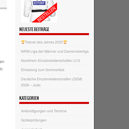
NEUESTE BEITRÄGE
Trainer des Jahres 2025
NRW‑Liga der Männer und Damenoberliga
Nordrhein-Einzelmeisterschaften U13
men
ch
Einladung zum Sommerfest
Deutsche Einzelmeisterschaften (DEM)
2026 – Judo
KATEGORIEN
Ankündigungen und Termine
Gürtelprüfungen
e