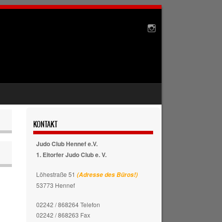
KONTAKT
Judo Club Hennef e.V.
1. Eitorfer Judo Club e. V.
Löhestraße 51
(Adresse des Büros!)
53773 Hennef
02242 / 868264 Telefon
02242 / 868263 Fax