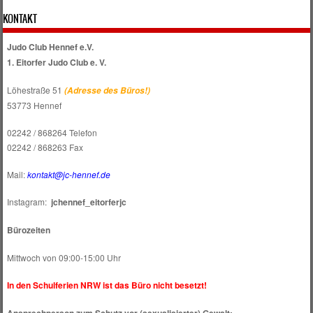
KONTAKT
Judo Club Hennef e.V.
1. Eitorfer Judo Club e. V.
Löhestraße 51
(Adresse des Büros!)
53773 Hennef
02242 / 868264 Telefon
02242 / 868263 Fax
Mail:
kontakt@jc-hennef.de
Instagram:
jchennef_eitorferjc
Bürozeiten
Mittwoch von 09:00-15:00 Uhr
In den Schulferien NRW ist das Büro nicht besetzt!
Ansprechperson zum Schutz vor (sexualisierter) Gewalt: