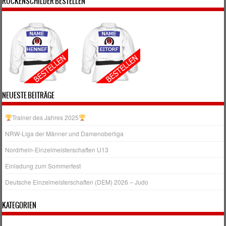
RÜCKENSCHILDER BESTELLEN
NEUESTE BEITRÄGE
Trainer des Jahres 2025
NRW‑Liga der Männer und Damenoberliga
Nordrhein-Einzelmeisterschaften U13
Einladung zum Sommerfest
Deutsche Einzelmeisterschaften (DEM) 2026 – Judo
KATEGORIEN