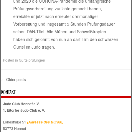
und 2020 die CORONA-Pandemie die umfangreiche
Prüfungsvorbereitung zunichte gemacht haben,
erreichte er jetzt nach erneuter dreimonatiger
Vorbereitung und insgesamt 5 Stunden Prüfungsdauer
seinen DAN-Titel. Alle Mühen und Schweißtropfen
haben sich gelohnt: von nun an darf Tim den schwarzen
Gürtel im Judo tragen.
Posted in
Gürtelprüfungen
←
Older posts
Post navigation
KONTAKT
Judo Club Hennef e.V.
1. Eitorfer Judo Club e. V.
Löhestraße 51
(Adresse des Büros!)
53773 Hennef