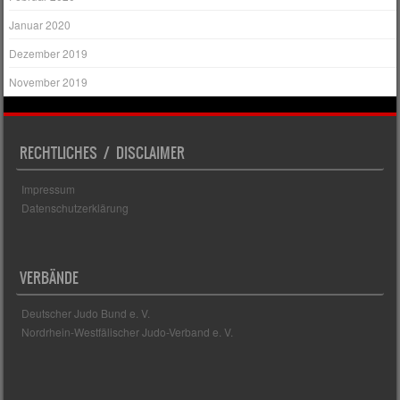
Januar 2020
Dezember 2019
November 2019
RECHTLICHES / DISCLAIMER
Impressum
Datenschutzerklärung
VERBÄNDE
Deutscher Judo Bund e. V.
Nordrhein-Westfälischer Judo-Verband e. V.