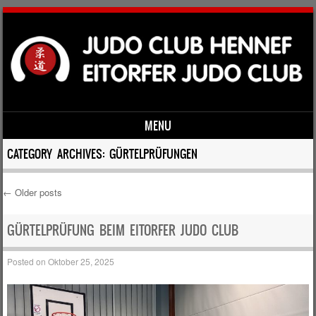
MENU
Skip to content
CATEGORY ARCHIVES:
GÜRTELPRÜFUNGEN
←
Older posts
Post navigation
GÜRTELPRÜFUNG BEIM EITORFER JUDO CLUB
Posted on
Oktober 25, 2025