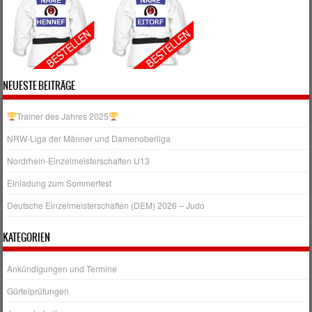
NEUESTE BEITRÄGE
Trainer des Jahres 2025
NRW‑Liga der Männer und Damenoberliga
Nordrhein-Einzelmeisterschaften U13
Einladung zum Sommerfest
Deutsche Einzelmeisterschaften (DEM) 2026 – Judo
KATEGORIEN
Ankündigungen und Termine
Gürtelprüfungen