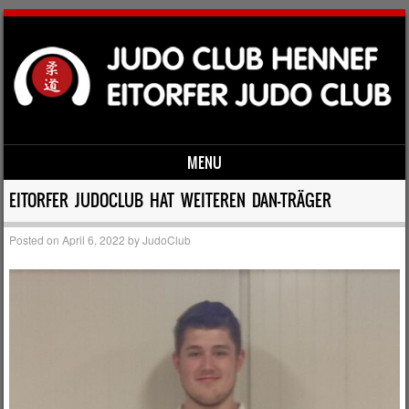
MENU
Skip to content
EITORFER JUDOCLUB HAT WEITEREN DAN-TRÄGER
Posted on
April 6, 2022
by
JudoClub