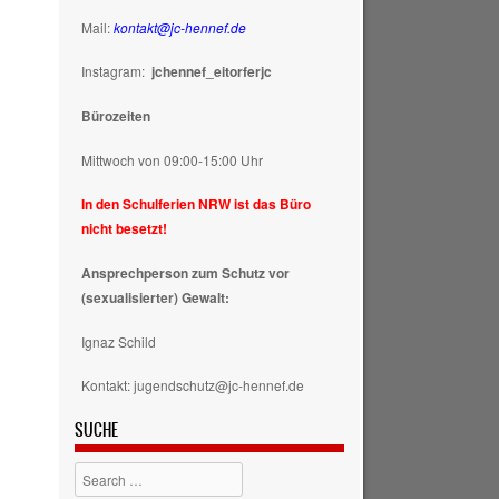
Mail:
kontakt@jc-hennef.de
Instagram:
jchennef_eitorferjc
Bürozeiten
Mittwoch von 09:00-15:00 Uhr
In den Schulferien NRW ist das Büro
nicht besetzt!
Ansprechperson zum Schutz vor
(sexualisierter) Gewalt:
Ignaz Schild
Kontakt: jugendschutz@jc-hennef.de
SUCHE
Search