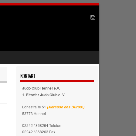
KONTAKT
Judo Club Hennef e.V.
1. Eitorfer Judo Club e. V.
Löhestraße 51
(Adresse des Büros!)
53773 Hennef
02242 / 868264 Telefon
02242 / 868263 Fax