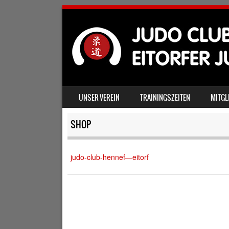
SKIP TO CONTENT
UNSER VEREIN
TRAININGSZEITEN
MITGL
MENU
SHOP
judo-club-hennef—eitorf