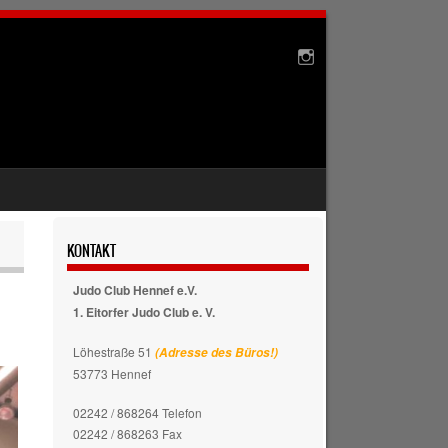
KONTAKT
Judo Club Hennef e.V.
1. Eitorfer Judo Club e. V.
Löhestraße 51
(Adresse des Büros!)
53773 Hennef
02242 / 868264 Telefon
02242 / 868263 Fax