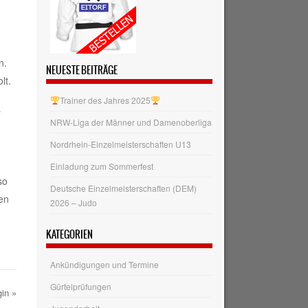
n.
NEUESTE BEITRÄGE
lt.
Trainer des Jahres 2025
r
NRW‑Liga der Männer und Damenoberliga
Nordrhein-Einzelmeisterschaften U13
Einladung zum Sommerfest
so
Deutsche Einzelmeisterschaften (DEM)
en
2026 – Judo
KATEGORIEN
Ankündigungen und Termine
Gürtelprüfungen