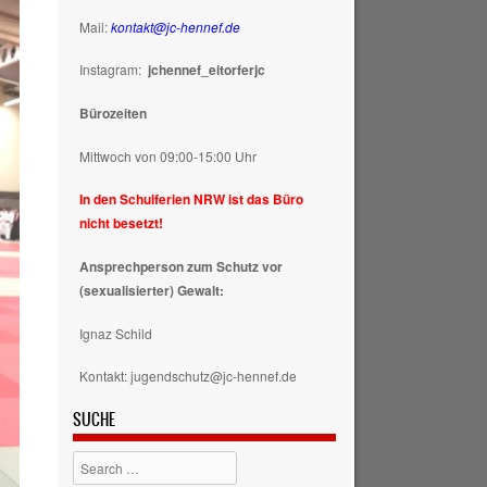
Mail:
kontakt@jc-hennef.de
Instagram:
jchennef_eitorferjc
Bürozeiten
Mittwoch von 09:00-15:00 Uhr
In den Schulferien NRW ist das Büro
nicht besetzt!
Ansprechperson zum Schutz vor
(sexualisierter) Gewalt:
Ignaz Schild
Kontakt: jugendschutz@jc-hennef.de
SUCHE
Search