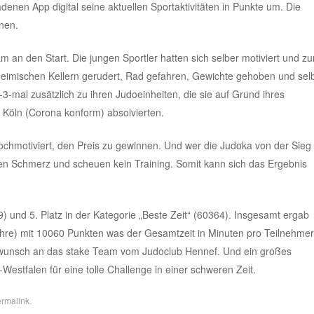
denen App digital seine aktuellen Sportaktivitäten in Punkte um. Die
nen.
an den Start. Die jungen Sportler hatten sich selber motiviert und zu
eimischen Kellern gerudert, Rad gefahren, Gewichte gehoben und sel
-3-mal zusätzlich zu ihren Judoeinheiten, die sie auf Grund ihres
 Köln (Corona konform) absolvierten.
chmotiviert, den Preis zu gewinnen. Und wer die Judoka von der Sieg
nen Schmerz und scheuen kein Training. Somit kann sich das Ergebnis
9) und 5. Platz in der Kategorie „Beste Zeit“ (60364). Insgesamt ergab
ahre) mit 10060 Punkten was der Gesamtzeit in Minuten pro Teilnehmer
kwunsch an das stake Team vom Judoclub Hennef. Und ein großes
stfalen für eine tolle Challenge in einer schweren Zeit.
rmalink
.