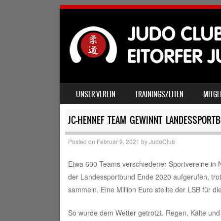
SKIP TO CONTENT
UNSER VEREIN
TRAININGSZEITEN
MITGL
MENU
JC-HENNEF TEAM GEWINNT LANDESSPORT
Posted on
Februar 9, 2021
by
JudoClub
Etwa 600 Teams verschiedener Sportvereine in 
der Landessportbund Ende 2020 aufgerufen, tro
sammeln. Eine Million Euro stellte der LSB für die
So wurde dem Wetter getrotzt. Regen, Kälte und S