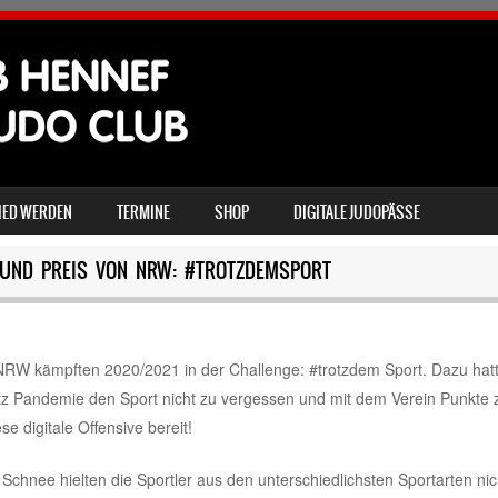
IED WERDEN
TERMINE
SHOP
DIGITALE JUDOPÄSSE
BUND PREIS VON NRW: #TROTZDEMSPORT
NRW kämpften 2020/2021 in der Challenge: #trotzdem Sport. Dazu hat
tz Pandemie den Sport nicht zu vergessen und mit dem Verein Punkte 
se digitale Offensive bereit!
chnee hielten die Sportler aus den unterschiedlichsten Sportarten nic