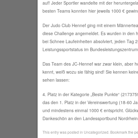
auf! Jeder Sportler wandelte mit der heruntergela
besten Teams konnten hier jeweils 1000 € gewin
Der Judo Club Hennef ging mit einem Männerteam 
diese Challenge angemeldet. Es wurden in den h
bei Schnee Laufeinheiten absolviert, jeden Tag 2
Leistungssportstatus im Bundesleistungszentrum
Das Team des JC-Hennef war zwar klein, aber ho
kennt, weiß wozu sie fähig sind! Sie kennen kei
sehen lassen:
4. Platz in der Kategorie „Beste Punkte“ (217375
das den 1. Platz in der Vereinswertung (18-60 J
und mindestens einmal 1000 € entspricht. Glüc
Dankeschön an den Landessportbund Nordrhein-We
This entry was posted in
Uncategorized
. Bookmark the
pe