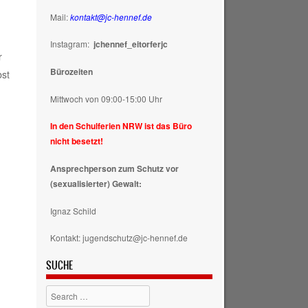
Mail:
kontakt@jc-hennef.de
Instagram:
jchennef_eitorferjc
r
Bürozeiten
bst
Mittwoch von 09:00-15:00 Uhr
In den Schulferien NRW ist das Büro
nicht besetzt!
Ansprechperson zum Schutz vor
(sexualisierter) Gewalt:
Ignaz Schild
Kontakt: jugendschutz@jc-hennef.de
SUCHE
Search