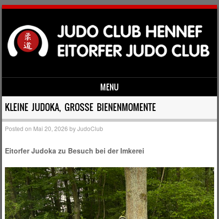
MENU
Skip to content
KLEINE JUDOKA, GROSSE BIENENMOMENTE
Posted on
Mai 20, 2026
by
JudoClub
Eitorfer Judoka zu Besuch bei der Imkerei