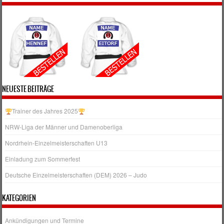
NEUESTE BEITRÄGE
Trainer des Jahres 2025
NRW‑Liga der Männer und Damenoberliga
Nordrhein-Einzelmeisterschaften U13
Einladung zum Sommerfest
Deutsche Einzelmeisterschaften (DEM) 2026 – Judo
KATEGORIEN
Ankündigungen und Termine