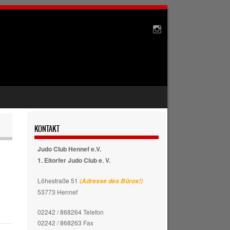
KONTAKT
Judo Club Hennef e.V.
1. Eitorfer Judo Club e. V.
Löhestraße 51
(Adresse des Büros!)
53773 Hennef
02242 / 868264 Telefon
02242 / 868263 Fax