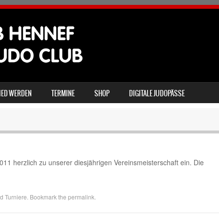
IED WERDEN
TERMINE
SHOP
DIGITALE JUDOPÄSSE
011 herzlich zu unserer diesjährigen Vereinsmeisterschaft ein. Die
d Turniere
. Bookmark the
permalink
.