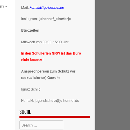
Mail:
kontakt@jc-hennef.de
Instagram:
jchennef_eitorferjc
Bürozeiten
Mittwoch von 09:00-15:00 Uhr
In den Schulferien NRW ist das Büro
nicht besetzt!
Ansprechperson zum Schutz vor
(sexualisierter) Gewalt:
Ignaz Schild
Kontakt: jugendschutz@jc-hennef.de
SUCHE
Search